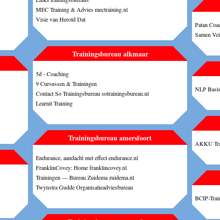
MEC Training & Advies mectraining.nl
Visie van Herold Dat
Patan Coac
Samen Veil
Trainingsbureau alkmaar
5d - Coaching
9 Cursussen & Trainingen
NLP Basist
Contact So Trainingsbureau sotrainingsbureau.nl
Learnit Training
Trainingsbureau amersfoort
AKKU Trai
Endurance, aandacht met effect endurance.nl
FranklinCovey: Home franklincovey.nl
Trainingen — Bureau Zuidema zuidema.nl
Twynstra Gudde Organisatieadviesbureau
BCIP-Train